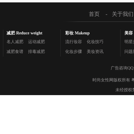
首页
-
关于我们
减肥 Reduce weight
彩妆 Makeup
美容 C
名人减肥
运动减肥
流行妆容
化妆技巧
明星
减肥食谱
排毒减肥
化妆步骤
美妆资讯
问题
广告咨询QQ
时尚女性网版权所有 粤ICP备895
未经授权