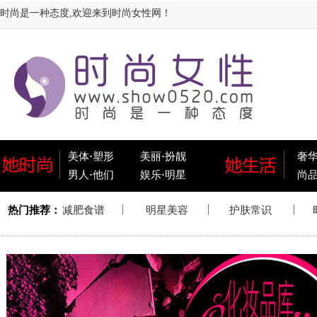
时尚是一种态度,欢迎来到时尚女性网！
美体
·
塑形
美丽
·
扮靓
奢
男人
·
他们
娱乐
·
明星
尚