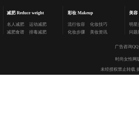
减肥 Reduce weight
彩妆 Makeup
美容 C
名人减肥
运动减肥
流行妆容
化妆技巧
明星
减肥食谱
排毒减肥
化妆步骤
美妆资讯
问题
广告咨询QQ
时尚女性网版权所有 
未经授权禁止转载 