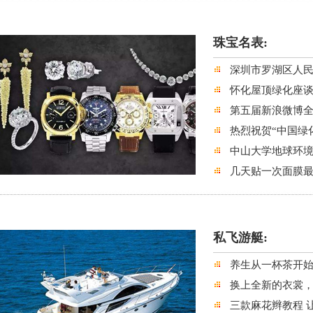
珠宝名表:
深圳市罗湖区人
怀化屋顶绿化座
第五届新浪微博
热烈祝贺“中国绿
中山大学地球环
几天贴一次面膜最好
私飞游艇:
养生从一杯茶开始
换上全新的衣裳
三款麻花辫教程 