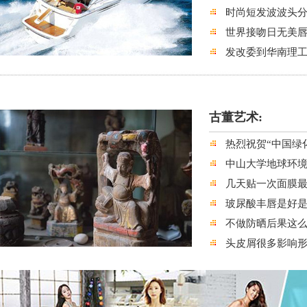
时尚短发波波头分
世界接吻日无美唇
发改委到华南理
古董艺术:
热烈祝贺“中国绿
中山大学地球环
几天贴一次面膜最好
玻尿酸丰唇是好是
不做防晒后果这么
头皮屑很多影响形