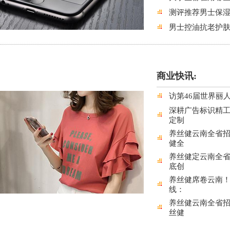
测评推荐男士保湿
男士控油抗老护肤
商业快讯:
访第46届世界丽
深耕广告标识精
定制
养丝健云南全省
健全
养丝健定云南全
底创
养丝健席卷云南
线：
养丝健云南全省
丝健