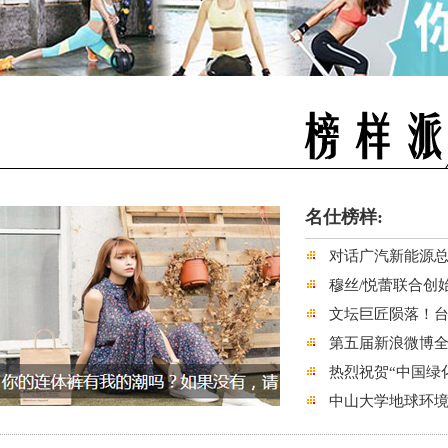
名仕榜样:
对话广汽新能源
穆丝/悦蕾联合创
文坛巨匠陨落！台
第五届新浪微博
热烈祝贺“中国绿
中山大学地球环