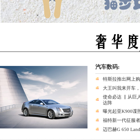
汽车数码:
特斯拉推出网上购
大王叫我来开车，
使命必达 ▏从巨
达阵
曝光起亚K900
福特新一代征服者官
迈巴赫G 650 La