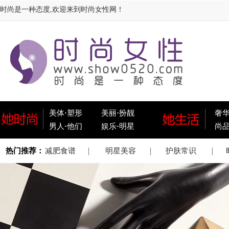
时尚是一种态度,欢迎来到时尚女性网！
美体
·
塑形
美丽
·
扮靓
奢
男人
·
他们
娱乐
·
明星
尚