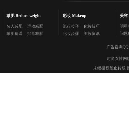
减肥 Reduce weight
彩妆 Makeup
美容 C
名人减肥
运动减肥
流行妆容
化妆技巧
明星
减肥食谱
排毒减肥
化妆步骤
美妆资讯
问题
广告咨询QQ
时尚女性网版权所有 
未经授权禁止转载 