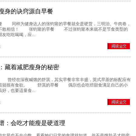
瘦身的诀窍源自早餐
 同样为健身达人的张钧甯的早餐就全是硬货，三明治、牛肉卷，
些不敢相信！ 张钧甯的早餐 不过张钧甯本来就不是节食类型的
友吃吃喝喝，应...
1
：藏着减肥瘦身的秘密
曾经在深夜喊饿的舒淇，其实早餐非常丰盛，英式早茶的标配应有
看着就很有食欲。 舒淇的早餐 偶尔也会吃些甜食满足自己的小
好，也要适量食...
1
谱：会吃才能瘦是硬道理
星也不在少数，看看她们日常的食谱就知道，并不是饿肚子才能变