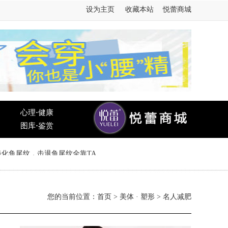
设为主页
收藏本站
悦蕾商城
心理
·
健康
图库
·
鉴赏
您的当前位置：
首页
>
美体 · 塑形
> 名人减肥