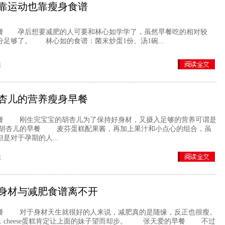
靠运动也靠瘦身食谱
 孕后想要减肥的人可要和林心如学学了，虽然早餐吃的相对较
足够了。 林心如的食谱：菌末炒蛋1份、汤1碗...
1
杏儿的营养瘦身早餐
 刚生完宝宝的胡杏儿为了保持好身材，又摄入足够的营养可谓是
胡杏儿的早餐 麦芬蛋糕配果酱，再加上果汁和小点心的组合，虽
是对于孕期的人...
1
身材与减肥食谱离不开
 对于身材天生就很好的人来说，减肥真的是随缘，反正也很瘦。
，cheese蛋糕肯定让上面的妹子望而却步。 张天爱的早餐 不过