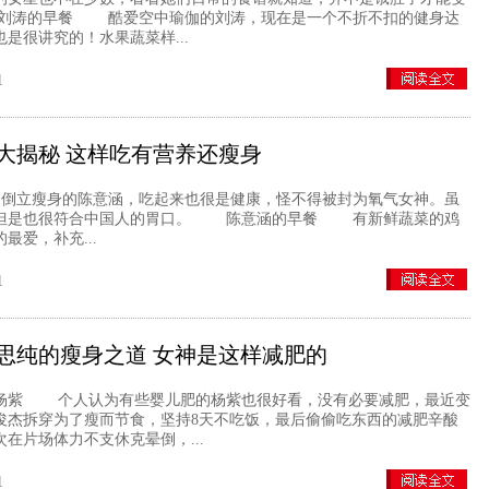
刘涛的早餐 酷爱空中瑜伽的刘涛，现在是一个不折不扣的健身达
是很讲究的！水果蔬菜样...
1
大揭秘 这样吃有营养还瘦身
立瘦身的陈意涵，吃起来也很是健康，怪不得被封为氧气女神。虽
，但是也很符合中国人的胃口。 陈意涵的早餐 有新鲜蔬菜的鸡
最爱，补充...
1
思纯的瘦身之道 女神是这样减肥的
紫 个人认为有些婴儿肥的杨紫也很好看，没有必要减肥，最近变
俊杰拆穿为了瘦而节食，坚持8天不吃饭，最后偷偷吃东西的减肥辛酸
在片场体力不支休克晕倒，...
1