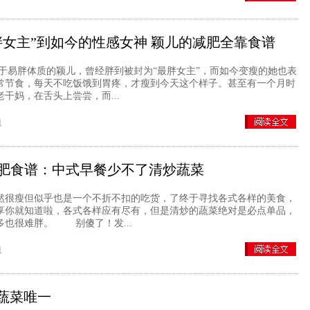
胖女主”到如今的性感女神 颖儿的减肥全靠食谱
体质的颖儿，曾经胖到被封为“最胖女主”，而如今变瘦的她也表
常节食，每天不吃饭饿到胃疼，才瘦到今天这个样子。甚至有一个月时
干妈，在舌头上尝尝，而...
1
肥食谱：中式早餐少不了清炒蔬菜
瘦但似乎也是一个不折不扣的吃货，了终于寻找各式各样的美食，
享你就知道啦，各式各样应有尽有，但是清炒的蔬菜绝对是必点单品，
多也很难胖。 别傻了！发...
1
蔬菜唯一