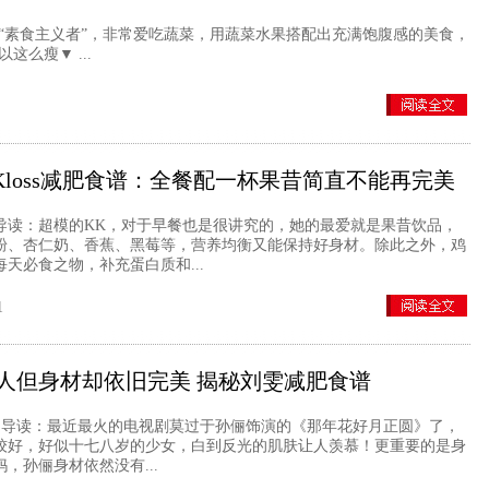
素食主义者”，非常爱吃蔬菜，用蔬菜水果搭配出充满饱腹感的美食，
么瘦▼ ...
ie Kloss减肥食谱：全餐配一杯果昔简直不能再完美
：超模的KK，对于早餐也是很讲究的，她的最爱就是果昔饮品，
粉、杏仁奶、香蕉、黑莓等，营养均衡又能保持好身材。除此之外，鸡
天必食之物，补充蛋白质和...
1
人但身材却依旧完美 揭秘刘雯减肥食谱
读：最近最火的电视剧莫过于孙俪饰演的《那年花好月正圆》了，
姣好，好似十七八岁的少女，白到反光的肌肤让人羡慕！更重要的是身
，孙俪身材依然没有...