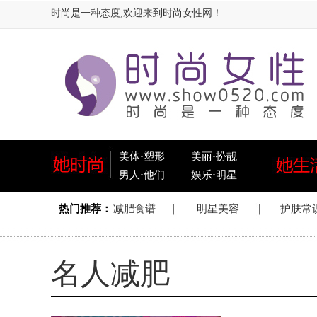
时尚是一种态度,欢迎来到时尚女性网！
美体
·
塑形
美丽
·
扮靓
男人
·
他们
娱乐
·
明星
名人减肥