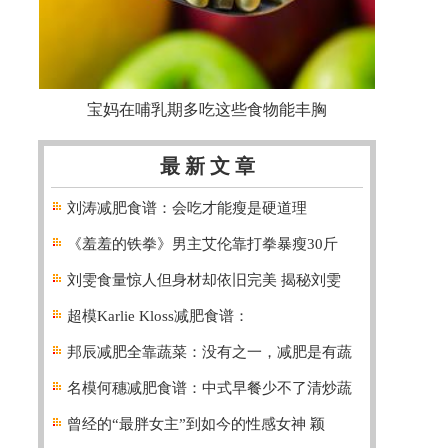
宝妈在哺乳期多吃这些食物能丰胸
最 新 文 章
刘涛减肥食谱：会吃才能瘦是硬道理
《羞羞的铁拳》男主艾伦靠打拳暴瘦30斤
刘雯食量惊人但身材却依旧完美 揭秘刘雯
超模Karlie Kloss减肥食谱：
邦辰减肥全靠蔬菜：没有之一，减肥是有蔬
名模何穗减肥食谱：中式早餐少不了清炒蔬
曾经的“最胖女主”到如今的性感女神 颖