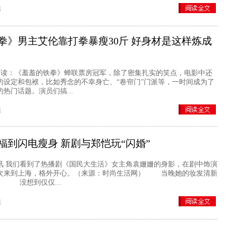
1
拳》男主艾伦靠打拳暴瘦30斤 好身材是这样炼成
：《羞羞的铁拳》蝉联票房冠军，除了密集扎实的笑点，电影中还
的设定和包袱，比如秀念的不幸身亡、“卷帘门”门派等，一时间成为了
热门话题。演员们搞...
1
福到闪电瘦身 新剧与郑恺玩“闪婚”
讯 我们看到了热播剧《国民大生活》女主角袁姗姗的身影，在剧中饰演
次来到上海，格外开心。（来源：时尚生活网） 当晚她的妆发清新
。 没想到仅仅...
1