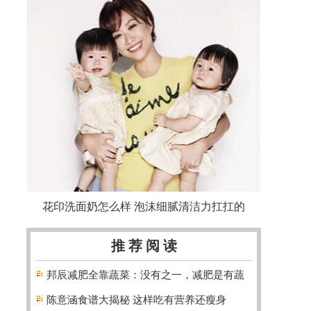
花印洗面奶怎么样 泡沫细腻清洁力扛扛的
推 荐 阅 读
邦辰减肥全靠蔬菜：没有之一，减肥是有蔬
陈意涵食谱大揭秘 这样吃有营养还瘦身