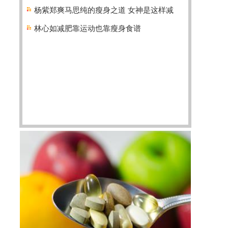
杨紫郑爽马思纯的瘦身之道 女神是这样减
林心如减肥靠运动也靠瘦身食谱