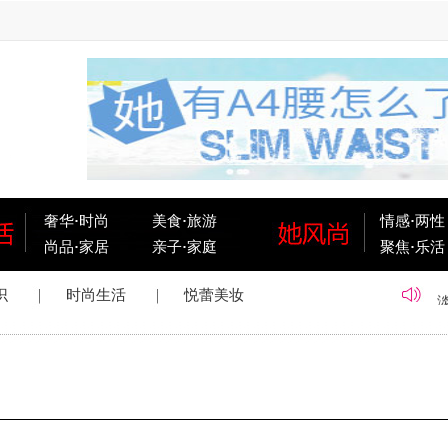
奢华
·
时尚
美食
·
旅游
情感
·
两性
尚品
·
家居
亲子
·
家庭
聚焦
·
乐活