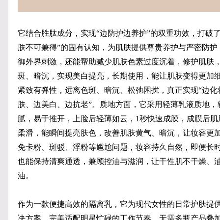
它结合胜肽成分，实现“边防护边养护”的双重功效，打破了
肤不可兼得”的固有认知，为肌肤提供尊贵养护与严密防护
御外界刺激，还能帮助减少肌肤色素过度沉着，修护肌肤
斑、暗沉，实现美白提亮，长期使用，能让肌肤变得更加
紧致有弹性，远离色斑、暗沉、松弛困扰，真正实现“边化
肤、边美白、边抗老”。质地方面，它采用轻薄乳液质地，
腻，易于推开，上脸后轻薄如云，1秒快速成膜，成膜后肌
柔滑，能瞬间提亮肤色，改善肌肤黄气、暗沉，让妆容更
免卡粉、斑驳、浮粉等尴尬问题，妆容持久自然，即便长
也能保持清爽通透，兼顾控油与滋润，让干性肌不干燥、
油。
作为一款便捷高效的隔离乳，它为现代女性的日常护肤提
决方案，完美适配明星忙碌的工作节奏，无需多瓶产品叠