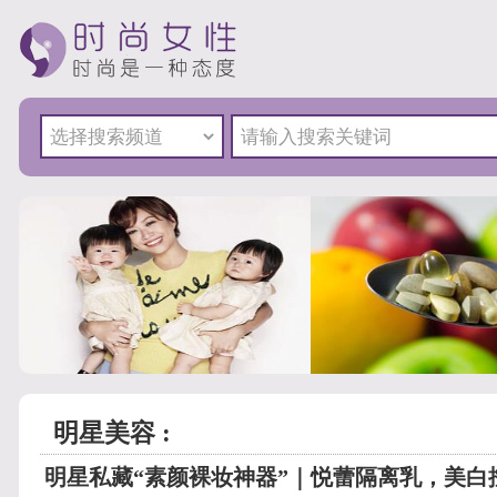
明星美容 :
明星私藏“素颜裸妆神器”｜悦蕾隔离乳，美白